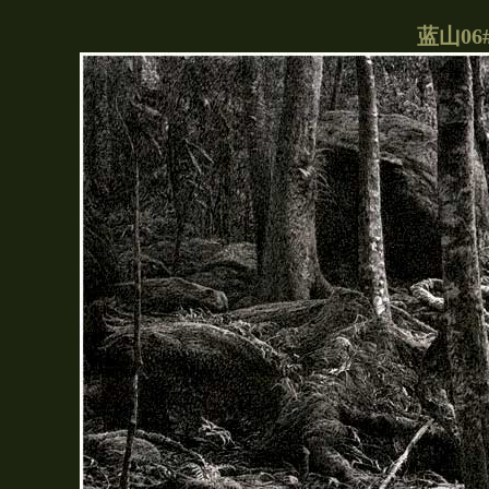
蓝山06# 